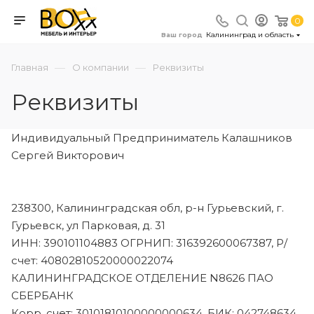
0
Калининград и область
Ваш город
—
—
Главная
О компании
Реквизиты
Реквизиты
Индивидуальный Предприниматель Калашников
Сергей Викторович
238300, Калининградская обл, р-н Гурьевский, г.
Гурьевск, ул Парковая, д. 31
ИНН: 390101104883 ОГРНИП: 316392600067387, Р/
счет: 40802810520000022074
КАЛИНИНГРАДСКОЕ ОТДЕЛЕНИЕ N8626 ПАО
СБЕРБАНК
Корр. счет: 30101810100000000634, БИК: 042748634