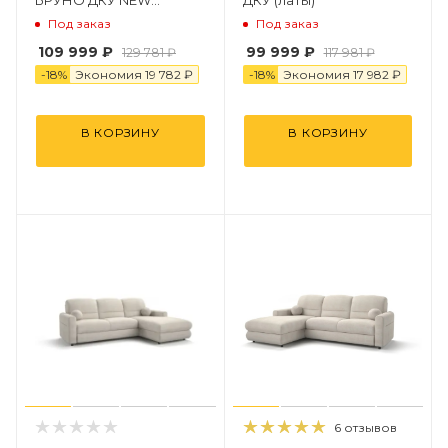
(Металлокаркас, НПБ)
Под заказ
Под заказ
109 999 ₽
99 999 ₽
129 781 ₽
117 981 ₽
-
18
%
Экономия
19 782 ₽
-
18
%
Экономия
17 982 ₽
В КОРЗИНУ
В КОРЗИНУ
6 отзывов