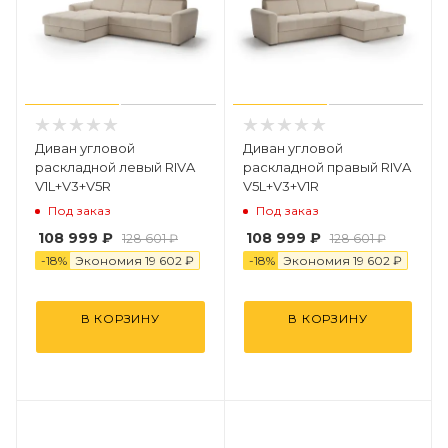
Диван угловой
Диван угловой
раскладной левый RIVA
раскладной правый RIVA
V1L+V3+V5R
V5L+V3+V1R
Под заказ
Под заказ
108 999 ₽
108 999 ₽
128 601 ₽
128 601 ₽
-
18
%
Экономия
19 6
0
2 ₽
-
18
%
Экономия
19 6
0
2 ₽
В КОРЗИНУ
В КОРЗИНУ