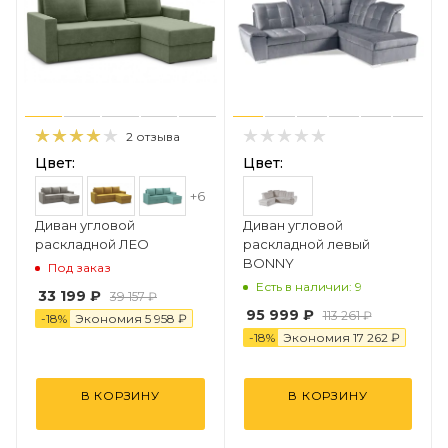
2 отзыва
Цвет:
Цвет:
+6
Диван угловой
Диван угловой
раскладной ЛЕО
раскладной левый
BONNY
Под заказ
Есть в наличии: 9
33 199 ₽
39 157 ₽
95 999 ₽
113 261 ₽
-
18
%
Экономия
5 958 ₽
-
18
%
Экономия
17 262 ₽
В КОРЗИНУ
В КОРЗИНУ