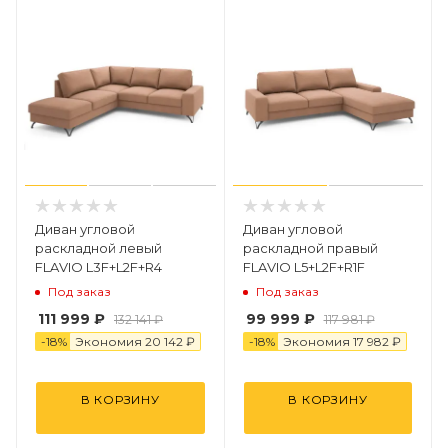
Диван угловой
Диван угловой
раскладной левый
раскладной правый
FLAVIO L3F+L2F+R4
FLAVIO L5+L2F+R1F
Под заказ
Под заказ
111 999 ₽
99 999 ₽
132 141 ₽
117 981 ₽
-
18
%
Экономия
2
0
142 ₽
-
18
%
Экономия
17 982 ₽
В КОРЗИНУ
В КОРЗИНУ