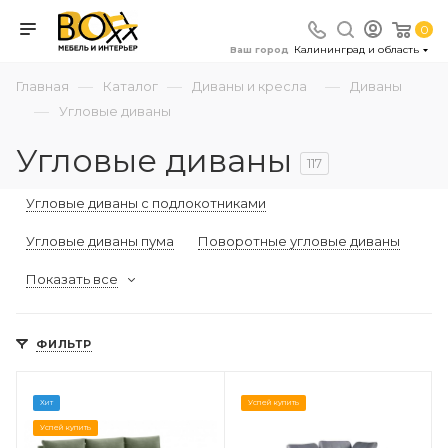
0
Калининград и область
Ваш город
—
—
—
Главная
Каталог
Диваны и кресла
Диваны
—
Угловые диваны
Угловые диваны
117
Угловые диваны с подлокотниками
Угловые диваны пума
Поворотные угловые диваны
Показать все
ФИЛЬТР
Хит
Успей купить
Успей купить