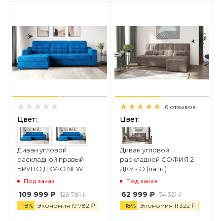
6 отзывов
Цвет:
Цвет:
Диван угловой
Диван угловой
раскладной правый
раскладной СОФИЯ 2
БРУНО ДКУ-О NEW
ДКУ - О (латы)
(Металлокаркас, НПБ)
Под заказ
Под заказ
109 999 ₽
62 999 ₽
129 781 ₽
74 321 ₽
-
18
%
Экономия
19 782 ₽
-
18
%
Экономия
11 322 ₽