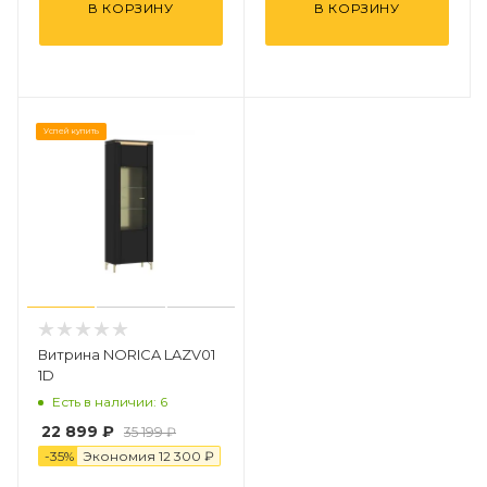
В КОРЗИНУ
В КОРЗИНУ
Успей купить
Витрина NORICA LAZV01
1D
Есть в наличии: 6
22 899
₽
35 199
₽
-
35
%
Экономия
12 300
₽