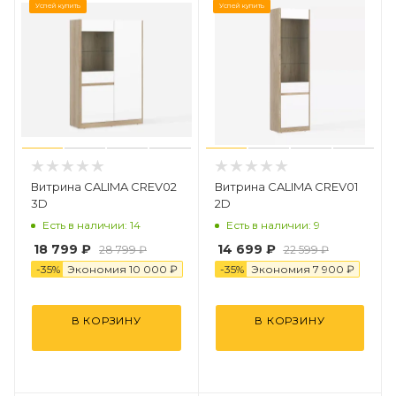
Успей купить
Успей купить
Витрина CALIMA CREV02
Витрина CALIMA CREV01
3D
2D
Есть в наличии: 14
Есть в наличии: 9
18 799
₽
14 699
₽
28 799
₽
22 599
₽
-
35
%
Экономия
10 000
₽
-
35
%
Экономия
7 900
₽
В КОРЗИНУ
В КОРЗИНУ