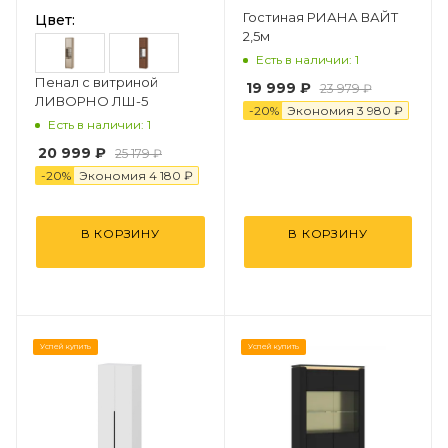
Гостиная РИАНА ВАЙТ
Цвет:
2,5м
Есть в наличии: 1
Пенал с витриной
19 999 ₽
23 979 ₽
ЛИВОРНО ЛШ-5
-
20
%
Экономия
3 98
0
₽
Есть в наличии: 1
20 999 ₽
25 179 ₽
-
20
%
Экономия
4 18
0
₽
В КОРЗИНУ
В КОРЗИНУ
Успей купить
Успей купить