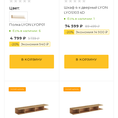
Шкаф 4-х дверный LYON
Цвет:
LYOS103 4D
Есть в наличии: 1
Полка LYON LYOP01
74 599 ₽
89 499 ₽
Есть в наличии: 6
-
20
%
Экономия
14 9
0
0
₽
4 799 ₽
5 739 ₽
-
20
%
Экономия
94
0
₽
В КОРЗИНУ
В КОРЗИНУ
Успей купить
Успей купить