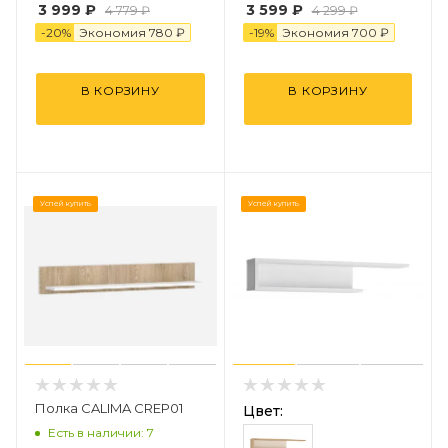
3 999 ₽
3 599 ₽
4 779 ₽
4 299 ₽
-
20
%
Экономия
78
0
₽
-
19
%
Экономия
7
0
0
₽
В КОРЗИНУ
В КОРЗИНУ
Успей купить
Успей купить
Полка CALIMA CREP01
Цвет:
Есть в наличии: 7