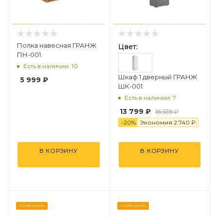
Полка навесная ГРАНЖ
Цвет:
ПН-001
Есть в наличии: 10
Шкаф 1 дверный ГРАНЖ
5 999
₽
ШК-001
Есть в наличии: 7
13 799 ₽
16 539 ₽
-
20
%
Экономия
2 74
0
₽
В КОРЗИНУ
В КОРЗИНУ
Успей купить
Успей купить