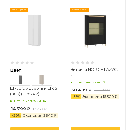
Успей купить
Успей купить
Витрина NORICA LAZV02
Цвет:
2D
Есть в наличии: 9
Шкаф 2-х дверный ШК 5
30 499
₽
46 799
₽
(800) (Серия 2)
-
35
%
Экономия
16 300
₽
Есть в наличии: 14
14 799 ₽
17 739 ₽
-
20
%
Экономия
2 94
0
₽