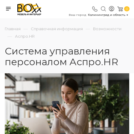
0
Калининград и область
Ваш город
—
—
Главная
Справочная информация
Возможности
—
Аспро.HR
Система управления
персоналом Аспро.HR