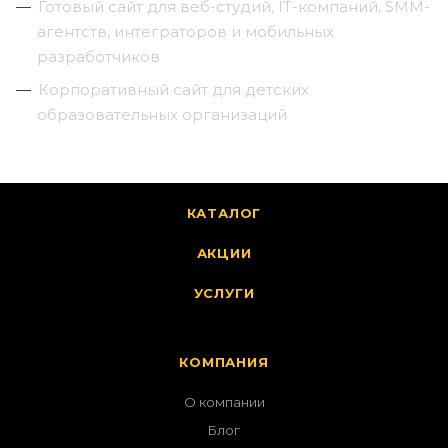
Готовый сайт для веб-студий, IT-компаний, SMM-
агентств, интеграторов и мобильных
разработчиков
Корпоративный сайт для детских
образовательных организаций
КАТАЛОГ
АКЦИИ
УСЛУГИ
КОМПАНИЯ
О компании
Блог