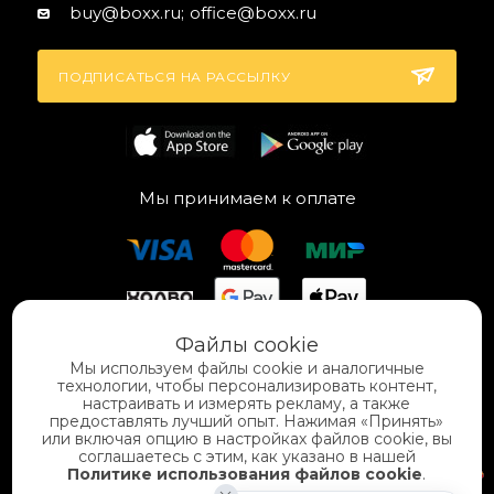
buy@boxx.ru;
office@boxx.ru
ПОДПИСАТЬСЯ НА РАССЫЛКУ
Мы принимаем к оплате
Файлы cookie
Мы используем файлы cookie и аналогичные
технологии, чтобы персонализировать контент,
настраивать и измерять рекламу, а также
предоставлять лучший опыт. Нажимая «Принять»
или включая опцию в настройках файлов cookie, вы
Разработка
соглашаетесь с этим, как указано в нашей
«
КлиентЛаб
»
Политике использования файлов cookie
.