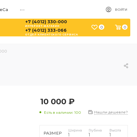
...
ReCa
ВОЙТИ
+7 (4012) 330-000
ИНТЕРНЕТ-МАГАЗИН
0
0
+7 (4012) 333-066
ОТДЕЛ КЛИЕНТСКОГО СЕРВИСА
000
10 000
₽
Нашли дешевле?
Есть в наличии
: 100
Ширина
Глубина
Высота
РАЗМЕР
1
1
1