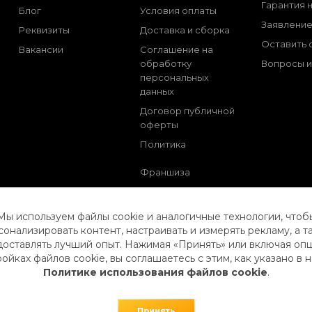
Гарантия 
Блог
Условия оплаты
Заявлени
Реквизиты
Доставка и сборка
Оставить 
Вакансии
Соглашение на
обработку
Вопросы и
персональных
данных
Договор публичной
оферты
Политика
Франшиза
Мы используем файлы cookie и аналогичные технологии, чтоб
сонализировать контент, настраивать и измерять рекламу, а т
оставлять лучший опыт. Нажимая «Принять» или включая оп
ойках файлов cookie, вы соглашаетесь с этим, как указано в
Политике использования файлов cookie
.
Принять