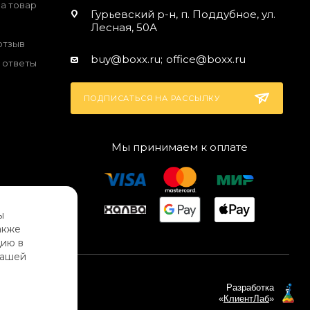
на товар
Гурьевский р-н, п. Поддубное, ул.
е
Лесная, 50А
отзыв
buy@boxx.ru;
office@boxx.ru
 ответы
ПОДПИСАТЬСЯ НА РАССЫЛКУ
Мы принимаем к оплате
ы
акже
цию в
 нашей
Разработка
«
КлиентЛаб
»