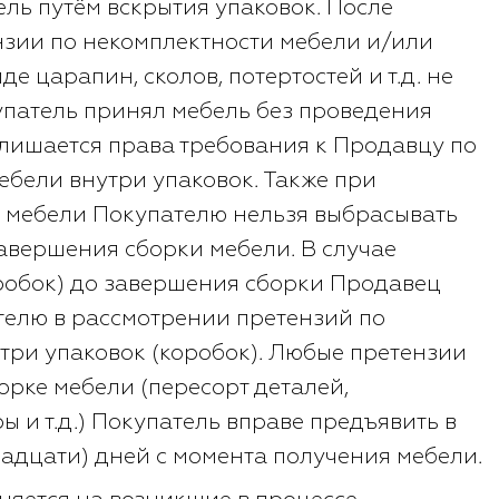
ель путём вскрытия упаковок. После
нзии по некомплектности мебели и/или
де царапин, сколов, потертостей и т.д. не
патель принял мебель без проведения
 лишается права требования к Продавцу по
бели внутри упаковок. Также при
е мебели Покупателю нельзя выбрасывать
завершения сборки мебели. В случае
оробок) до завершения сборки Продавец
телю в рассмотрении претензий по
три упаковок (коробок). Любые претензии
орке мебели (пересорт деталей,
 и т.д.) Покупатель вправе предъявить в
надцати) дней с момента получения мебели.